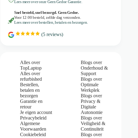
Lees meer over onze Geen Gedoe Garantie.
Snel besteld, snel bezorgd. Geen Gedoe.
Voor 12:00 besteld, zelfde dag verzonden.
Lees meer over bestellen, betalen en bezorgen.
(
5
reviews)
R
a
t
i
n
g
Alles over
Blogs over
:
TopLaptop
Onderhoud &
5
Alles over
Support
.
refurbished
Blogs over
0
Bestellen,
Optimale
o
u
betalen en
Werkplek
t
bezorgen
Blogs over
o
Garantie en
Privacy &
f
retour
Digitale
5
Je eigen account
Autonomie
s
Privacybeleid
Blogs over
t
Algemene
Veiligheid &
a
Voorwaarden
Continuïteit
r
s
Cookiebeleid
Blogs over