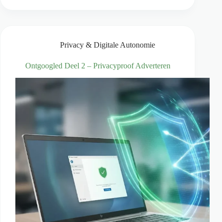
je
webshop:
wat
elk
bedrijf
Privacy & Digitale Autonomie
moet
weten
Ontgoogled Deel 2 – Privacyproof Adverteren