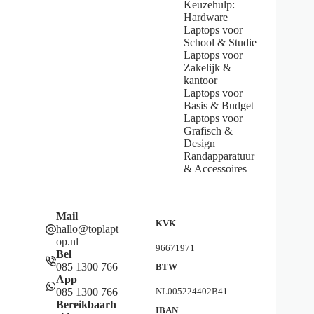
Keuzehulp:
Hardware
Laptops voor
School & Studie
Laptops voor
Zakelijk &
kantoor
Laptops voor
Basis & Budget
Laptops voor
Grafisch &
Design
Randapparatuur
& Accessoires
Mail
KVK
hallo@toplapt
op.nl
96671971
Bel
085 1300 766
BTW
App
085 1300 766
NL005224402B41
Bereikbaarh
IBAN