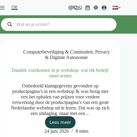
Ga
naar
Winkelwagen
de
inhoud
Producten
zoeken
Computerbeveiliging & Continuïteit
,
Privacy
& Digitale Autonomie
Datalek voorkomen in je webshop: wat elk bedrijf
moet weten
Onbedoeld klantgegevens gevonden op
productpagina’s in een webshop Ik was bezig met
een het ophalen van prijzen voor verdere
verwerking door de productpagina’s van een grote
Nederlandse webshop uit te lezen. Dat was op zich
een uitdaging, maar met een…
Lees meer
Datalek
voorkomen
24 juni 2026
8 mins
in