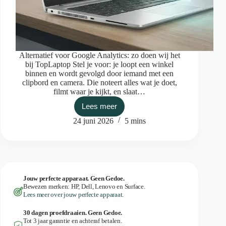
Alternatief voor Google Analytics: zo doen wij het
bij TopLaptop Stel je voor: je loopt een winkel
binnen en wordt gevolgd door iemand met een
clipbord en camera. Die noteert alles wat je doet,
filmt waar je kijkt, en slaat…
Lees meer
Ontgoogled
Deel
24 juni 2026
5 mins
2
–
Privacyproof
Adverteren
Jouw perfecte apparaat. Geen Gedoe.
Bewezen merken: HP, Dell, Lenovo en Surface.
Lees meer over jouw perfecte apparaat.
30 dagen proefdraaien. Geen Gedoe.
Tot 3 jaar garantie en achteraf betalen.