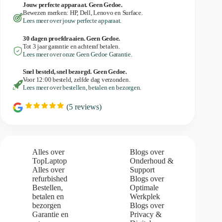
Jouw perfecte apparaat. Geen Gedoe.
Bewezen merken: HP, Dell, Lenovo en Surface.
Lees meer over jouw perfecte apparaat.
30 dagen proefdraaien. Geen Gedoe.
Tot 3 jaar garantie en achteraf betalen.
Lees meer over onze Geen Gedoe Garantie.
Snel besteld, snel bezorgd. Geen Gedoe.
Voor 12:00 besteld, zelfde dag verzonden.
Lees meer over bestellen, betalen en bezorgen.
(
5
reviews)
R
a
t
i
n
g
Alles over
Blogs over
:
TopLaptop
Onderhoud &
5
Alles over
Support
.
refurbished
Blogs over
0
Bestellen,
Optimale
o
u
betalen en
Werkplek
t
bezorgen
Blogs over
o
Garantie en
Privacy &
f