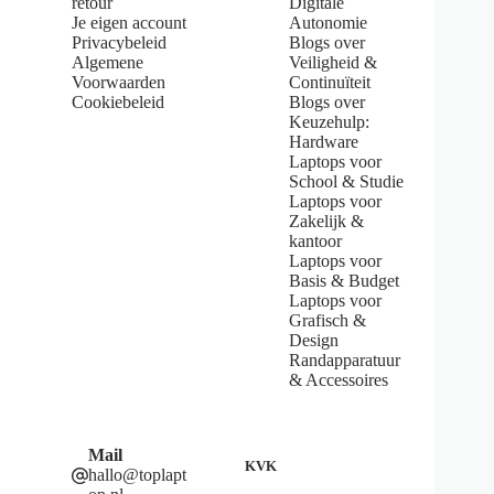
retour
Digitale
5
Je eigen account
Autonomie
s
Privacybeleid
Blogs over
t
Algemene
Veiligheid &
a
Voorwaarden
Continuïteit
r
s
Cookiebeleid
Blogs over
Keuzehulp:
Hardware
Laptops voor
School & Studie
Laptops voor
Zakelijk &
kantoor
Laptops voor
Basis & Budget
Laptops voor
Grafisch &
Design
Randapparatuur
& Accessoires
Mail
KVK
hallo@toplapt