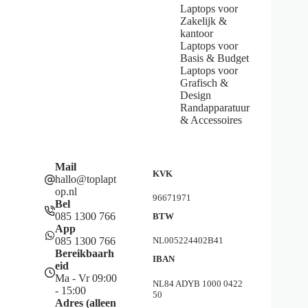
Laptops voor
Zakelijk &
kantoor
Laptops voor
Basis & Budget
Laptops voor
Grafisch &
Design
Randapparatuur
& Accessoires
Mail
KVK
hallo@toplapt
op.nl
96671971
Bel
085 1300 766
BTW
App
085 1300 766
NL005224402B41
Bereikbaarh
IBAN
eid
Ma - Vr 09:00
NL84 ADYB 1000 0422
- 15:00
50
Adres (alleen