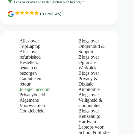
Lees meer over bestellen, betalen en bezorgen.
(
5
reviews)
R
a
t
i
n
g
Alles over
Blogs over
:
TopLaptop
Onderhoud &
5
Alles over
Support
.
refurbished
Blogs over
0
Bestellen,
Optimale
o
u
betalen en
Werkplek
t
bezorgen
Blogs over
o
Garantie en
Privacy &
f
retour
Digitale
5
Je eigen account
Autonomie
s
Privacybeleid
Blogs over
t
Algemene
Veiligheid &
a
Voorwaarden
Continuïteit
r
s
Cookiebeleid
Blogs over
Keuzehulp:
Hardware
Laptops voor
School & Studie