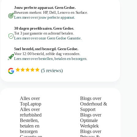
Jouw perfecte apparaat. Geen Gedoe.
Bewezen merken: HP, Dell, Lenovo en Surface.
Lees meer over jouw perfecte apparaat.
30 dagen proefdraaien. Geen Gedoe.
Tot 3 jaar garantie en achteraf betalen.
Lees meer over onze Geen Gedoe Garantie.
Snel besteld, snel bezorgd. Geen Gedoe.
Voor 12:00 besteld, zelfde dag verzonden.
Lees meer over bestellen, betalen en bezorgen.
(
5
reviews)
R
a
t
i
n
g
Alles over
Blogs over
:
TopLaptop
Onderhoud &
5
Alles over
Support
.
refurbished
Blogs over
0
Bestellen,
Optimale
o
u
betalen en
Werkplek
t
bezorgen
Blogs over
o
Garantie en
Privacy &