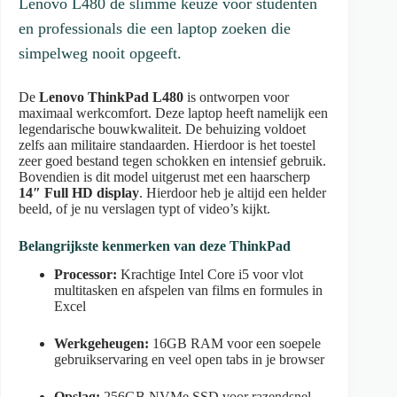
Lenovo L480 de slimme keuze voor studenten
en professionals die een laptop zoeken die
simpelweg nooit opgeeft.
De
Lenovo ThinkPad L480
is ontworpen voor
maximaal werkcomfort. Deze laptop heeft namelijk een
legendarische bouwkwaliteit. De behuizing voldoet
zelfs aan militaire standaarden. Hierdoor is het toestel
zeer goed bestand tegen schokken en intensief gebruik.
Bovendien is dit model uitgerust met een haarscherp
14″ Full HD display
. Hierdoor heb je altijd een helder
beeld, of je nu verslagen typt of video’s kijkt.
Belangrijkste kenmerken van deze ThinkPad
Processor:
Krachtige Intel Core i5 voor vlot
multitasken en afspelen van films en formules in
Excel
Werkgeheugen:
16GB RAM voor een soepele
gebruikservaring en veel open tabs in je browser
Opslag:
256GB NVMe SSD voor razendsnel