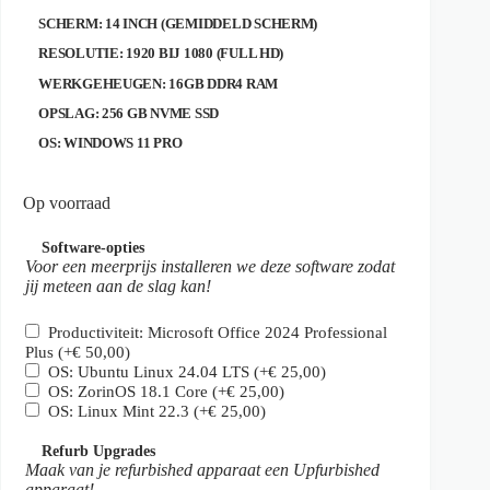
SCHERM: 14 INCH (GEMIDDELD SCHERM)
RESOLUTIE: 1920 BIJ 1080 (FULL HD)
WERKGEHEUGEN: 16GB DDR4 RAM
OPSLAG: 256 GB NVME SSD
OS: WINDOWS 11 PRO
Op voorraad
Software-opties
Voor een meerprijs installeren we deze software zodat
jij meteen aan de slag kan!
Productiviteit: Microsoft Office 2024 Professional
Plus
(+
€
50,00
)
OS: Ubuntu Linux 24.04 LTS
(+
€
25,00
)
OS: ZorinOS 18.1 Core
(+
€
25,00
)
OS: Linux Mint 22.3
(+
€
25,00
)
Refurb Upgrades
Maak van je refurbished apparaat een Upfurbished
apparaat!