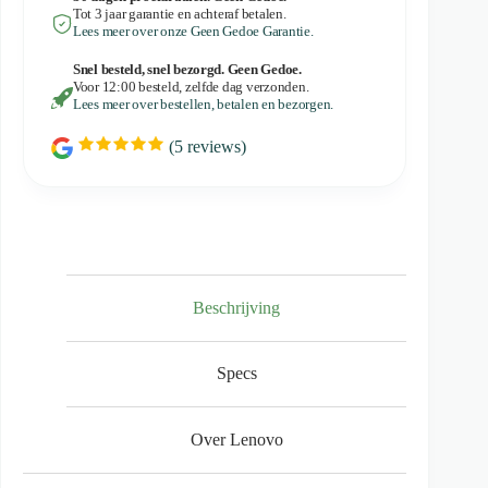
Tot 3 jaar garantie en achteraf betalen.
Lees meer over onze Geen Gedoe Garantie.
Snel besteld, snel bezorgd. Geen Gedoe.
Voor 12:00 besteld, zelfde dag verzonden.
Lees meer over bestellen, betalen en bezorgen.
(
5
reviews)
R
a
t
i
n
g
:
5
.
0
Beschrijving
o
u
t
Specs
o
f
5
s
Over Lenovo
t
a
r