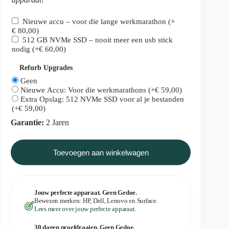
Nieuwe accu – voor die lange werkmarathon
(+
€
80,00
)
512 GB NVMe SSD – nooit meer een usb stick
nodig
(+
€
60,00
)
Refurb Upgrades
Geen
Nieuwe Accu: Voor die werkmarathons
(+
€
59,00
)
Extra Opslag: 512 NVMe SSD voor al je bestanden
(+
€
59,00
)
Garantie:
2 Jaren
Toevoegen aan winkelwagen
Jouw perfecte apparaat. Geen Gedoe.
Bewezen merken: HP, Dell, Lenovo en Surface.
Lees meer over jouw perfecte apparaat.
30 dagen proefdraaien. Geen Gedoe.