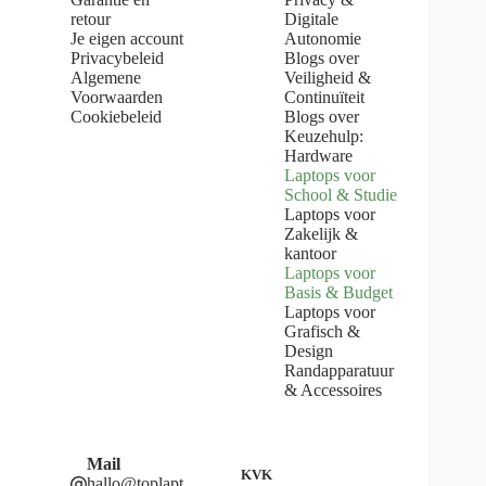
f
retour
Digitale
5
Je eigen account
Autonomie
s
Privacybeleid
Blogs over
t
Algemene
Veiligheid &
a
Voorwaarden
Continuïteit
r
s
Cookiebeleid
Blogs over
Keuzehulp:
Hardware
Laptops voor
School & Studie
Laptops voor
Zakelijk &
kantoor
Laptops voor
Basis & Budget
Laptops voor
Grafisch &
Design
Randapparatuur
& Accessoires
Mail
KVK
hallo@toplapt