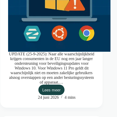
UPDATE (25-9-2025): Naar alle waarschijnlijkheid
krijgen consumenten in de EU nog een jaar langer
ondersteuning voor beveiligingsupdates voor
Windows 10. Voor Windows 11 Pro geldt dit
waarschijnlijk niet en moeten zakelijke gebruikers
alsnog overstappen op een ander besturingssysteem
of apparaat.…
Lees meer
Wat
te
24 juni 2026
4 mins
doen
na
14
oktober