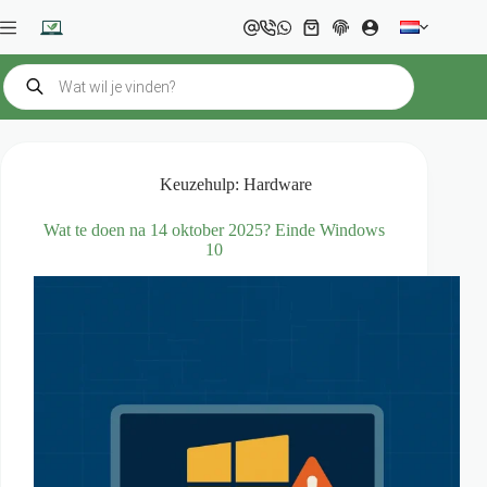
Ga
naar
Winkelwagen
de
inhoud
Producten
zoeken
Keuzehulp: Hardware
Wat te doen na 14 oktober 2025? Einde Windows
10