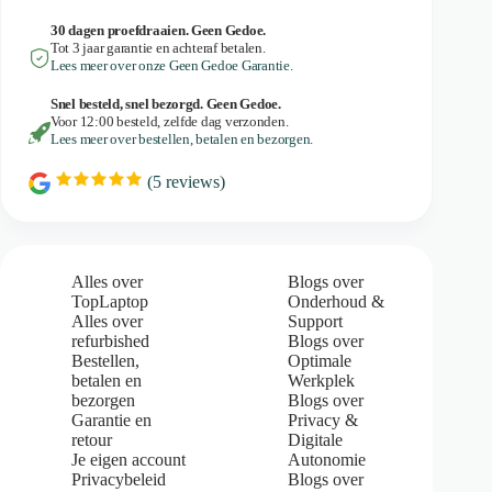
30 dagen proefdraaien. Geen Gedoe.
Tot 3 jaar garantie en achteraf betalen.
Lees meer over onze Geen Gedoe Garantie.
Snel besteld, snel bezorgd. Geen Gedoe.
Voor 12:00 besteld, zelfde dag verzonden.
Lees meer over bestellen, betalen en bezorgen.
(
5
reviews)
R
a
t
i
n
g
Alles over
Blogs over
:
TopLaptop
Onderhoud &
5
Alles over
Support
.
refurbished
Blogs over
0
Bestellen,
Optimale
o
u
betalen en
Werkplek
t
bezorgen
Blogs over
o
Garantie en
Privacy &
f
retour
Digitale
5
Je eigen account
Autonomie
s
Privacybeleid
Blogs over
t