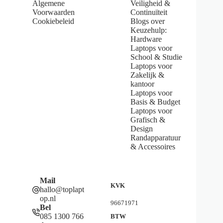
Algemene
Veiligheid &
a
Voorwaarden
Continuïteit
r
s
Cookiebeleid
Blogs over
Keuzehulp:
Hardware
Laptops voor
School & Studie
Laptops voor
Zakelijk &
kantoor
Laptops voor
Basis & Budget
Laptops voor
Grafisch &
Design
Randapparatuur
& Accessoires
Mail
KVK
hallo@toplapt
op.nl
96671971
Bel
085 1300 766
BTW