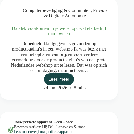
2025?
Einde
Computerbeveiliging & Continuïteit
,
Privacy
Windows
& Digitale Autonomie
10
Datalek voorkomen in je webshop: wat elk bedrijf
moet weten
Onbedoeld klantgegevens gevonden op
productpagina’s in een webshop Ik was bezig met
een het ophalen van prijzen voor verdere
verwerking door de productpagina’s van een grote
Nederlandse webshop uit te lezen. Dat was op zich
een uitdaging, maar met een…
Lees meer
Datalek
voorkomen
24 juni 2026
8 mins
in
je
webshop:
wat
elk
bedrijf
moet
Jouw perfecte apparaat. Geen Gedoe.
Bewezen merken: HP, Dell, Lenovo en Surface.
weten
Lees meer over jouw perfecte apparaat.