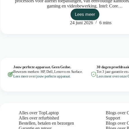
processors voor allerlei toepassingen, van eenvoudige kantoor
gaming en videobewerking. Intel: Core…
Lees meer
Welke
processor
24 juni 2026
6 mins
heb
ik
nodig?
Jouw perfecte apparaat. Geen Gedoe.
30 dagen proefdraai
Bewezen merken: HP, Dell, Lenovo en Surface.
Tot 3 jaar garantie en 
Lees meer over jouw perfecte apparaat.
Lees meer over onze 
Alles over TopLaptop
Blogs over 
Alles over refurbished
Support
Bestellen, betalen en bezorgen
Blogs over 
Garantie en retour
Blogs over P