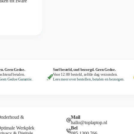
taken tot zware
en. Geen Gedoe.
Snel besteld, snel bezorgd. Geen Gedoe.
achteraf betalen.
Voor 12:00 besteld, zelfde dag verzonden.
Geen Gedoe Garantie.
Lees meer over bestellen, betalen en bezorgen.
Onderhoud &
Mail
hallo@toplaptop.nl
Optimale Werkplek
Bel
rivacy & Digitale
085 1300 766