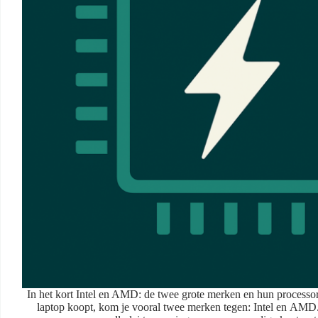
In het kort Intel en AMD: de twee grote merken en hun processor
laptop koopt, kom je vooral twee merken tegen: Intel en AM