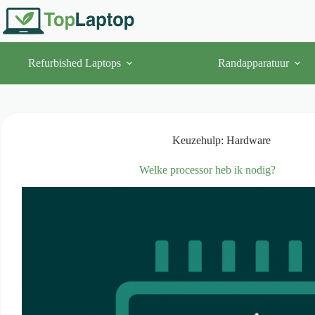
Ga
naar
de
inhoud
Refurbished Laptops
Randapparatuur
Keuzehulp: Hardware
Welke processor heb ik nodig?