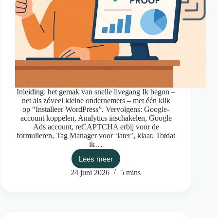
Inleiding: het gemak van snelle livegang Ik begon –
net als zóveel kleine ondernemers – met één klik
op “Installeer WordPress”. Vervolgens: Google-
account koppelen, Analytics inschakelen, Google
Ads account, reCAPTCHA erbij voor de
formulieren, Tag Manager voor ‘later’, klaar. Totdat
ik…
Lees meer
Ontgoogled:
naar
24 juni 2026
5 mins
privacy-
proof
ondernemen