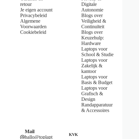
f
retour
Digitale
5
Je eigen account
Autonomie
s
Privacybeleid
Blogs over
t
Algemene
Veiligheid &
a
Voorwaarden
Continuïteit
r
s
Cookiebeleid
Blogs over
Keuzehulp:
Hardware
Laptops voor
School & Studie
Laptops voor
Zakelijk &
kantoor
Laptops voor
Basis & Budget
Laptops voor
Grafisch &
Design
Randapparatuur
& Accessoires
Mail
KVK
hallo@toplapt