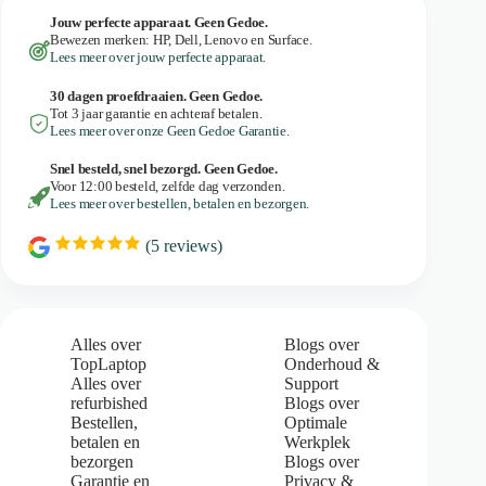
Jouw perfecte apparaat. Geen Gedoe.
Bewezen merken: HP, Dell, Lenovo en Surface.
Lees meer over jouw perfecte apparaat.
30 dagen proefdraaien. Geen Gedoe.
Tot 3 jaar garantie en achteraf betalen.
Lees meer over onze Geen Gedoe Garantie.
Snel besteld, snel bezorgd. Geen Gedoe.
Voor 12:00 besteld, zelfde dag verzonden.
Lees meer over bestellen, betalen en bezorgen.
(
5
reviews)
R
a
t
i
n
g
Alles over
Blogs over
:
TopLaptop
Onderhoud &
5
Alles over
Support
.
refurbished
Blogs over
0
Bestellen,
Optimale
o
u
betalen en
Werkplek
t
bezorgen
Blogs over
o
Garantie en
Privacy &