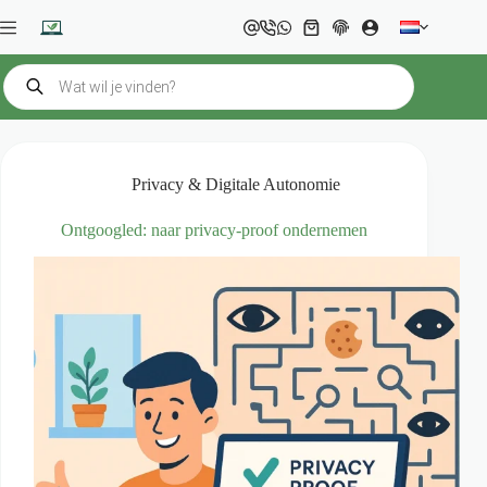
Ga
naar
Winkelwagen
de
inhoud
Producten
zoeken
Privacy & Digitale Autonomie
Ontgoogled: naar privacy-proof ondernemen