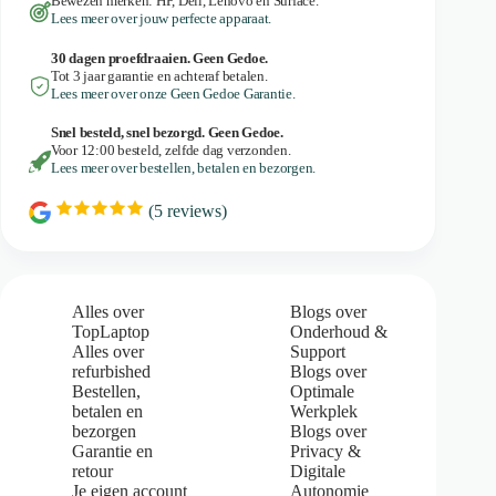
Bewezen merken: HP, Dell, Lenovo en Surface.
Lees meer over jouw perfecte apparaat.
30 dagen proefdraaien. Geen Gedoe.
Tot 3 jaar garantie en achteraf betalen.
Lees meer over onze Geen Gedoe Garantie.
Snel besteld, snel bezorgd. Geen Gedoe.
Voor 12:00 besteld, zelfde dag verzonden.
Lees meer over bestellen, betalen en bezorgen.
(
5
reviews)
R
a
t
i
n
g
Alles over
Blogs over
:
TopLaptop
Onderhoud &
5
Alles over
Support
.
refurbished
Blogs over
0
Bestellen,
Optimale
o
u
betalen en
Werkplek
t
bezorgen
Blogs over
o
Garantie en
Privacy &
f
retour
Digitale
5
Je eigen account
Autonomie