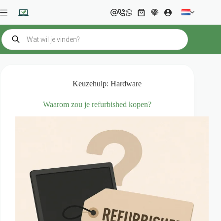
Ga
naar
Winkelwagen
de
inhoud
Producten
zoeken
Keuzehulp: Hardware
Waarom zou je refurbished kopen?