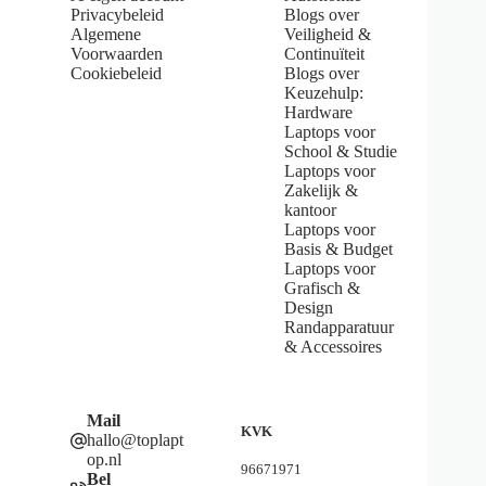
s
Privacybeleid
Blogs over
t
Algemene
Veiligheid &
a
Voorwaarden
Continuïteit
r
s
Cookiebeleid
Blogs over
Keuzehulp:
Hardware
Laptops voor
School & Studie
Laptops voor
Zakelijk &
kantoor
Laptops voor
Basis & Budget
Laptops voor
Grafisch &
Design
Randapparatuur
& Accessoires
Mail
KVK
hallo@toplapt
op.nl
96671971
Bel