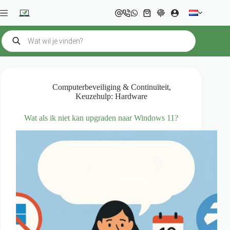
Ga
naar
Winkelwagen
de
inhoud
Producten
zoeken
Computerbeveiliging & Continuïteit
,
Keuzehulp: Hardware
Wat als ik niet kan upgraden naar Windows 11?