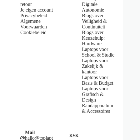
f
retour
Digitale
5
Je eigen account
Autonomie
s
Privacybeleid
Blogs over
t
Algemene
Veiligheid &
a
Voorwaarden
Continuïteit
r
s
Cookiebeleid
Blogs over
Keuzehulp:
Hardware
Laptops voor
School & Studie
Laptops voor
Zakelijk &
kantoor
Laptops voor
Basis & Budget
Laptops voor
Grafisch &
Design
Randapparatuur
& Accessoires
Mail
KVK
hallo@toplapt