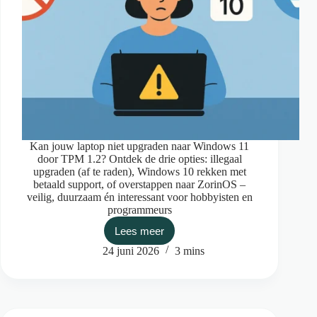
Kan jouw laptop niet upgraden naar Windows 11
door TPM 1.2? Ontdek de drie opties: illegaal
upgraden (af te raden), Windows 10 rekken met
betaald support, of overstappen naar ZorinOS –
veilig, duurzaam én interessant voor hobbyisten en
programmeurs
Lees meer
Wat
als
24 juni 2026
3 mins
ik
niet
kan
upgraden
naar