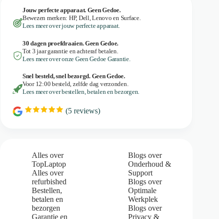
Windows
11?
Jouw perfecte apparaat. Geen Gedoe.
Bewezen merken: HP, Dell, Lenovo en Surface.
Lees meer over jouw perfecte apparaat.
30 dagen proefdraaien. Geen Gedoe.
Tot 3 jaar garantie en achteraf betalen.
Lees meer over onze Geen Gedoe Garantie.
Snel besteld, snel bezorgd. Geen Gedoe.
Voor 12:00 besteld, zelfde dag verzonden.
Lees meer over bestellen, betalen en bezorgen.
(
5
reviews)
R
a
t
i
n
g
Alles over
Blogs over
:
TopLaptop
Onderhoud &
5
Alles over
Support
.
refurbished
Blogs over
0
Bestellen,
Optimale
o
u
betalen en
Werkplek
t
bezorgen
Blogs over
o
Garantie en
Privacy &