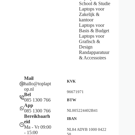
School & Studie
Laptops voor
Zakelijk &
kantoor
Laptops voor
Basis & Budget
Laptops voor
Grafisch &
Design
Randapparatuur
& Accessoires
Mail
KVK
hallo@toplapt
op.nl
96671971
Bel
085 1300 766
BTW
App
085 1300 766
NL005224402B41
Bereikbaarh
IBAN
eid
Ma - Vr 09:00
NL84 ADYB 1000 0422
- 15:00
50