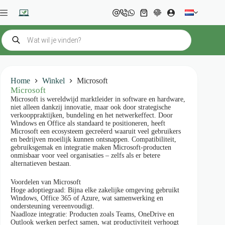
Ga
naar
Winkelwagen
de
inhoud
Producten
zoeken
Home
Winkel
Microsoft
Microsoft
Microsoft is wereldwijd marktleider in software en hardware,
niet alleen dankzij innovatie, maar ook door strategische
verkooppraktijken, bundeling en het netwerkeffect. Door
Windows en Office als standaard te positioneren, heeft
Microsoft een ecosysteem gecreëerd waaruit veel gebruikers
en bedrijven moeilijk kunnen ontsnappen. Compatibiliteit,
gebruiksgemak en integratie maken Microsoft-producten
onmisbaar voor veel organisaties – zelfs als er betere
alternatieven bestaan.
Voordelen van Microsoft
Hoge adoptiegraad: Bijna elke zakelijke omgeving gebruikt
Windows, Office 365 of Azure, wat samenwerking en
ondersteuning vereenvoudigt.
Naadloze integratie: Producten zoals Teams, OneDrive en
Outlook werken perfect samen, wat productiviteit verhoogt