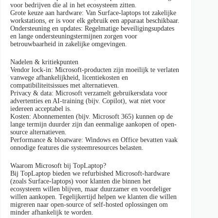
voor bedrijven die al in het ecosysteem zitten.
Grote keuze aan hardware: Van Surface-laptops tot zakelijke
workstations, er is voor elk gebruik een apparaat beschikbaar.
Ondersteuning en updates: Regelmatige beveiligingsupdates
en lange ondersteuningstermijnen zorgen voor
betrouwbaarheid in zakelijke omgevingen.
Nadelen & kritiekpunten
Vendor lock-in: Microsoft-producten zijn moeilijk te verlaten
vanwege afhankelijkheid, licentiekosten en
compatibiliteitsissues met alternatieven.
Privacy & data: Microsoft verzamelt gebruikersdata voor
advertenties en AI-training (bijv. Copilot), wat niet voor
iedereen acceptabel is.
Kosten: Abonnementen (bijv. Microsoft 365) kunnen op de
lange termijn duurder zijn dan eenmalige aankopen of open-
source alternatieven.
Performance & bloatware: Windows en Office bevatten vaak
onnodige features die systeemresources belasten.
Waarom Microsoft bij TopLaptop?
Bij TopLaptop bieden we refurbished Microsoft-hardware
(zoals Surface-laptops) voor klanten die binnen het
ecosysteem willen blijven, maar duurzamer en voordeliger
willen aankopen. Tegelijkertijd helpen we klanten die willen
migreren naar open-source of self-hosted oplossingen om
minder afhankelijk te worden.