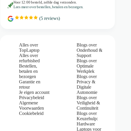
Voor 12:00 besteld, zelfde dag verzonden.
Lees meer over bestellen, betalen en bezorgen.
(
5
reviews)
R
a
t
i
n
g
Alles over
Blogs over
:
TopLaptop
Onderhoud &
5
Alles over
Support
.
refurbished
Blogs over
0
Bestellen,
Optimale
o
u
betalen en
Werkplek
t
bezorgen
Blogs over
o
Garantie en
Privacy &
f
retour
Digitale
5
Je eigen account
Autonomie
s
Privacybeleid
Blogs over
t
Algemene
Veiligheid &
a
Voorwaarden
Continuïteit
r
s
Cookiebeleid
Blogs over
Keuzehulp:
Hardware
Laptops voor