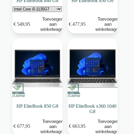
HP EliteBook 840 G8
HP EliteBook 850 G6
Toevoegen
Toevoegen
Dit
€
549,95
€
477,95
aan
aan
product
winkelwagen
winkelwagen
heeft
meerdere
variaties.
Deze
optie
kan
gekozen
worden
op
de
productpagina
HP EliteBook 850 G8
HP EliteBook x360 1040
G8
Toevoegen
Toevoegen
€
677,95
€
663,95
aan
aan
winkelwagen
winkelwagen