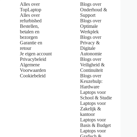
g
Alles over
Blogs over
:
TopLaptop
Onderhoud &
5
Alles over
Support
.
refurbished
Blogs over
0
Bestellen,
Optimale
o
u
betalen en
Werkplek
t
bezorgen
Blogs over
o
Garantie en
Privacy &
f
retour
Digitale
5
Je eigen account
Autonomie
s
Privacybeleid
Blogs over
t
Algemene
Veiligheid &
a
Voorwaarden
Continuïteit
r
s
Cookiebeleid
Blogs over
Keuzehulp:
Hardware
Laptops voor
School & Studie
Laptops voor
Zakelijk &
kantoor
Laptops voor
Basis & Budget
Laptops voor
Grafisch &