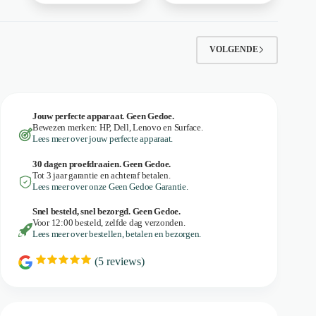
VOLGENDE
Jouw perfecte apparaat. Geen Gedoe.
Bewezen merken: HP, Dell, Lenovo en Surface.
Lees meer over jouw perfecte apparaat.
30 dagen proefdraaien. Geen Gedoe.
Tot 3 jaar garantie en achteraf betalen.
Lees meer over onze Geen Gedoe Garantie.
Snel besteld, snel bezorgd. Geen Gedoe.
Voor 12:00 besteld, zelfde dag verzonden.
Lees meer over bestellen, betalen en bezorgen.
(
5
reviews)
R
a
t
i
n