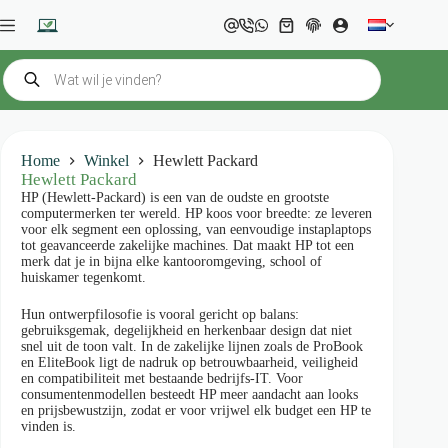
Ga
naar
Winkelwagen
de
inhoud
Producten
zoeken
Home
Winkel
Hewlett Packard
Hewlett Packard
HP (Hewlett-Packard) is een van de oudste en grootste
computermerken ter wereld. HP koos voor breedte: ze leveren
voor elk segment een oplossing, van eenvoudige instaplaptops
tot geavanceerde zakelijke machines. Dat maakt HP tot een
merk dat je in bijna elke kantooromgeving, school of
huiskamer tegenkomt.
Hun ontwerpfilosofie is vooral gericht op balans:
gebruiksgemak, degelijkheid en herkenbaar design dat niet
snel uit de toon valt. In de zakelijke lijnen zoals de ProBook
en EliteBook ligt de nadruk op betrouwbaarheid, veiligheid
en compatibiliteit met bestaande bedrijfs-IT. Voor
consumentenmodellen besteedt HP meer aandacht aan looks
en prijsbewustzijn, zodat er voor vrijwel elk budget een HP te
vinden is.