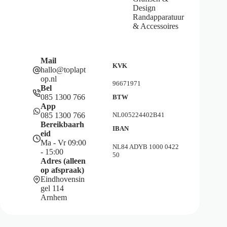
Design
Randapparatuur
& Accessoires
Mail
KVK
hallo@toplapt
op.nl
96671971
Bel
085 1300 766
BTW
App
085 1300 766
NL005224402B41
Bereikbaarh
IBAN
eid
Ma - Vr 09:00
NL84 ADYB 1000 0422
- 15:00
50
Adres (alleen
op afspraak)
Eindhovensin
gel 114
Arnhem