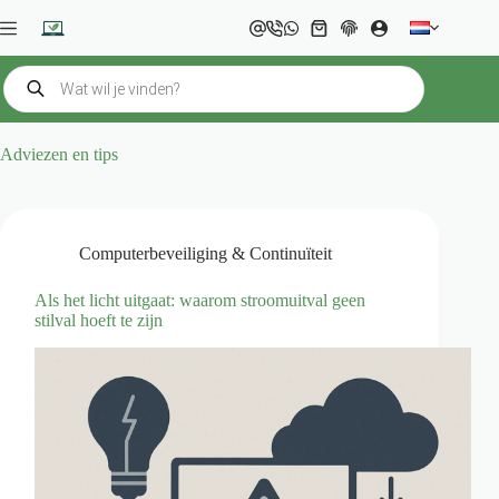
Ga
naar
Winkelwagen
de
inhoud
Producten
zoeken
Adviezen en tips
Computerbeveiliging & Continuïteit
Als het licht uitgaat: waarom stroomuitval geen
stilval hoeft te zijn