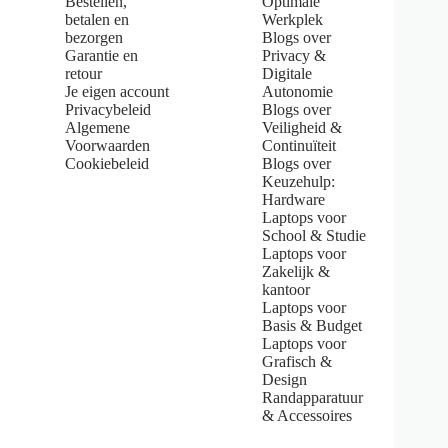
Bestellen,
Optimale
o
u
betalen en
Werkplek
t
bezorgen
Blogs over
o
Garantie en
Privacy &
f
retour
Digitale
5
Je eigen account
Autonomie
s
Privacybeleid
Blogs over
t
Algemene
Veiligheid &
a
Voorwaarden
Continuïteit
r
s
Cookiebeleid
Blogs over
Keuzehulp:
Hardware
Laptops voor
School & Studie
Laptops voor
Zakelijk &
kantoor
Laptops voor
Basis & Budget
Laptops voor
Grafisch &
Design
Randapparatuur
& Accessoires