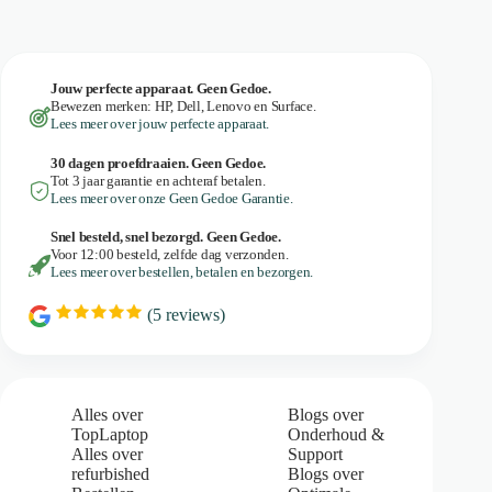
Jouw perfecte apparaat. Geen Gedoe.
Bewezen merken: HP, Dell, Lenovo en Surface.
Lees meer over jouw perfecte apparaat.
30 dagen proefdraaien. Geen Gedoe.
Tot 3 jaar garantie en achteraf betalen.
Lees meer over onze Geen Gedoe Garantie.
Snel besteld, snel bezorgd. Geen Gedoe.
Voor 12:00 besteld, zelfde dag verzonden.
Lees meer over bestellen, betalen en bezorgen.
(
5
reviews)
R
a
t
i
n
g
Alles over
Blogs over
:
TopLaptop
Onderhoud &
5
Alles over
Support
.
refurbished
Blogs over
0