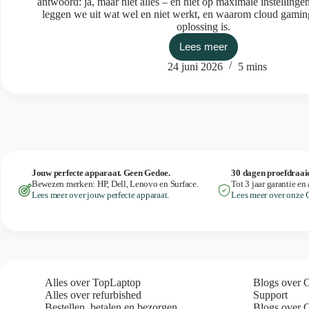
antwoord: ja, maar niet alles – en niet op maximale instellinge
leggen we uit wat wel en niet werkt, en waarom cloud gami
oplossing is.
Lees meer
Kan
je
24 juni 2026
5 mins
gamen
op
een
refurbished
laptop?
Jouw perfecte apparaat. Geen Gedoe.
30 dagen proefdraai
Bewezen merken: HP, Dell, Lenovo en Surface.
Tot 3 jaar garantie en 
Lees meer over jouw perfecte apparaat.
Lees meer over onze 
Alles over TopLaptop
Blogs over 
Alles over refurbished
Support
Bestellen, betalen en bezorgen
Blogs over 